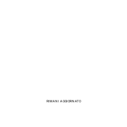
COMING SOON
OPENDENT
PLAQUE       
DETECTOR       
IL BENESSERE DEL SORRISO NELLE TUE MANI
RIMANI AGGIORNATO